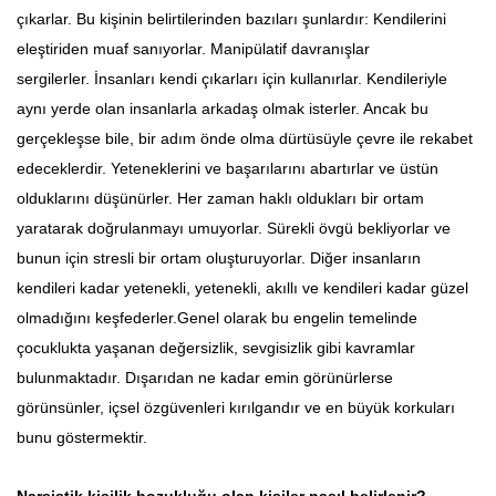
çıkarlar. Bu kişinin belirtilerinden bazıları şunlardır: Kendilerini
eleştiriden muaf sanıyorlar. Manipülatif davranışlar
sergilerler. İnsanları kendi çıkarları için kullanırlar. Kendileriyle
aynı yerde olan insanlarla arkadaş olmak isterler. Ancak bu
gerçekleşse bile, bir adım önde olma dürtüsüyle çevre ile rekabet
edeceklerdir. Yeteneklerini ve başarılarını abartırlar ve üstün
olduklarını düşünürler. Her zaman haklı oldukları bir ortam
yaratarak doğrulanmayı umuyorlar. Sürekli övgü bekliyorlar ve
bunun için stresli bir ortam oluşturuyorlar. Diğer insanların
kendileri kadar yetenekli, yetenekli, akıllı ve kendileri kadar güzel
olmadığını keşfederler.Genel olarak bu engelin temelinde
çocuklukta yaşanan değersizlik, sevgisizlik gibi kavramlar
bulunmaktadır. Dışarıdan ne kadar emin görünürlerse
görünsünler, içsel özgüvenleri kırılgandır ve en büyük korkuları
bunu göstermektir.
Narsistik kişilik bozukluğu olan kişiler nasıl belirlenir?