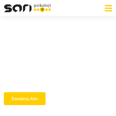
'İyi ki' Sarı Psikoloji
Psikolojik Danışmanlık Merkezi
Randevu Alın