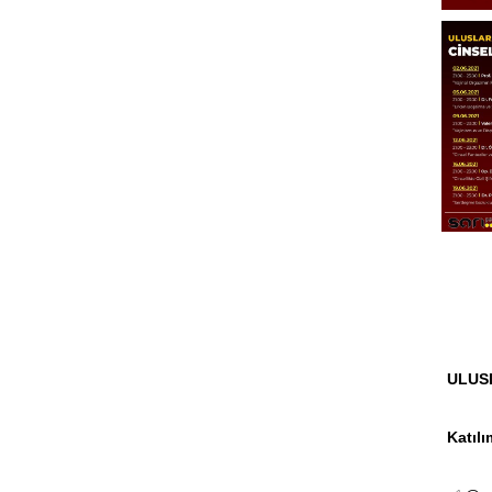
Ul
ULUS
Katılı