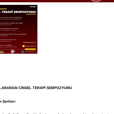
uslararası Cinsel Terapi Semp
LARARASI CİNSEL TERAPİ SEMPOZYUMU
m Şartları: