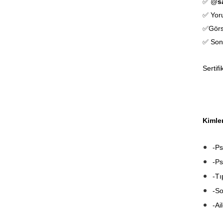
✅ @
s
✅ Yoru
✅Görs
✅ Son 
Sertif
Kimler
-Ps
-Ps
-Tı
-S
-Ai