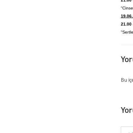
21.00 
“Cinsel
19.06
21.00 
“Sertl
Yo
Bu iç
Yor