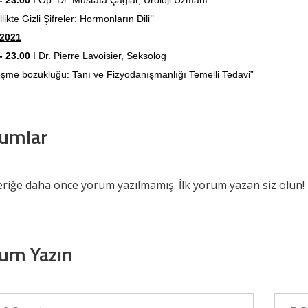
- 23.00
I Op. Dr. Mustafa Çağlar, Üroloji Uzmanı
likte Gizli Şifreler: Hormonların Dili’’
.2021
- 23.00
I Dr. Pierre Lavoisier, Seksolog
eşme bozukluğu: Tanı ve Fizyodanışmanlığı Temelli Tedavi”
rumlar
eriğe daha önce yorum yazılmamış. İlk yorum yazan siz olun!
um Yazın