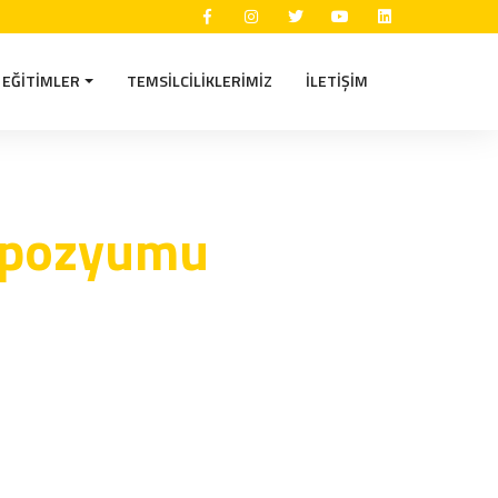
EĞITIMLER
TEMSILCILIKLERIMIZ
İLETIŞIM
empozyumu
u