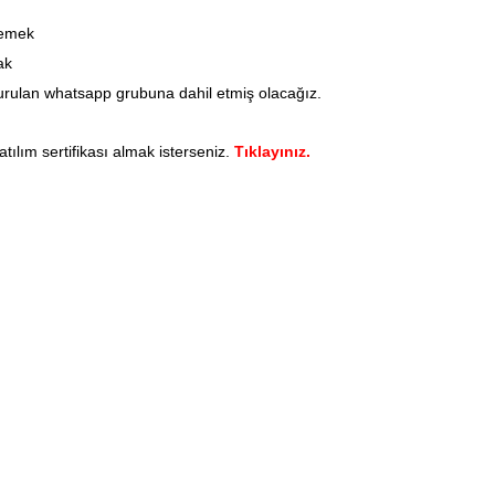
lemek
ak
turulan whatsapp grubuna dahil etmiş olacağız.
tılım sertifikası almak isterseniz.
Tıklayınız.