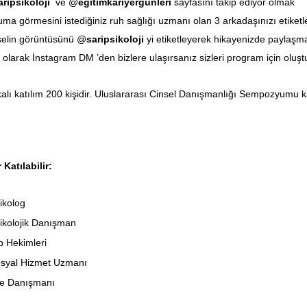
aripsikoloji
ve @
egitimkariyergunleri
sayfasını takip ediyor olmak
ma görmesini istediğiniz ruh sağlığı uzmanı olan 3 arkadaşınızı etiket
elin görüntüsünü @
saripsikoloji
yi etiketleyerek hikayenizde paylaşm
olarak İnstagram DM ’den bizlere ulaşırsanız sizleri program için oluş
ikalı katılım 200 kişidir. Uluslararası Cinsel Danışmanlığı Sempozyumu ka
 Katılabilir:
ikolog
ikolojik Danışman
p Hekimleri
osyal Hizmet Uzmanı
le Danışmanı