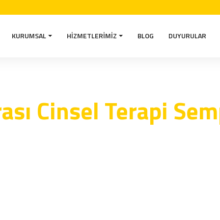
KURUMSAL
HIZMETLERIMIZ
BLOG
DUYURULAR
rası Cinsel Terapi S
Anasayfa
Uluslararası Cinsel Terapi Sempozyum