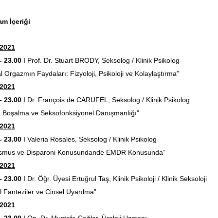
am İçeriği
.2021
- 23.00
I Prof. Dr. Stuart BRODY, Seksolog / Klinik Psikolog
al Orgazmın Faydaları: Fizyoloji, Psikoloji ve Kolaylaştırma”
.2021
- 23.00
I Dr. François de CARUFEL, Seksolog / Klinik Psikolog
 Boşalma ve Seksofonksiyonel Danışmanlığı”
.2021
- 23.00
I Valeria Rosales, Seksolog / Klinik Psikolog
nismus ve Disparoni Konusundande EMDR Konusunda”
.2021
- 23.00
I Dr. Öğr. Üyesi Ertuğrul Taş, Klinik Psikoloji / Klinik Seksoloji
l Fanteziler ve Cinsel Uyarılma”
.2021