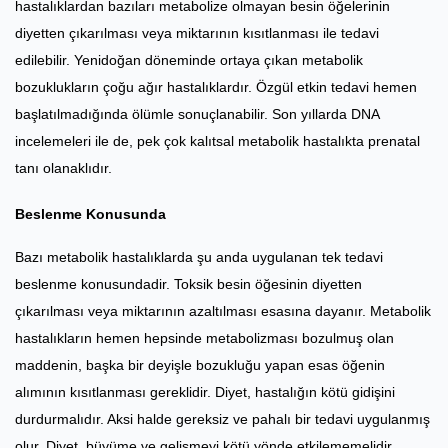
hastalıklardan bazıları metabolize olmayan besin öğelerinin
diyetten çıkarılması veya miktarının kısıtlanması ile tedavi
edilebilir. Yenidoğan döneminde ortaya çıkan metabolik
bozuklukların çoğu ağır hastalıklardır. Özgül etkin tedavi hemen
başlatılmadığında ölümle sonuçlanabilir. Son yıllarda DNA
incelemeleri ile de, pek çok kalıtsal metabolik hastalıkta prenatal
tanı olanaklıdır.
Beslenme Konusunda
Bazı metabolik hastalıklarda şu anda uygulanan tek tedavi
beslenme konusundadir. Toksik besin öğesinin diyetten
çıkarılması veya miktarının azaltılması esasına dayanır. Metabolik
hastalıkların hemen hepsinde metabolizması bozulmuş olan
maddenin, başka bir deyişle bozukluğu yapan esas öğenin
alımının kısıtlanması gereklidir. Diyet, hastalığın kötü gidişini
durdurmalıdır. Aksi halde gereksiz ve pahalı bir tedavi uygulanmış
olur. Diyet, büyüme ve gelişmeyi kötü yönde etkilememelidir.